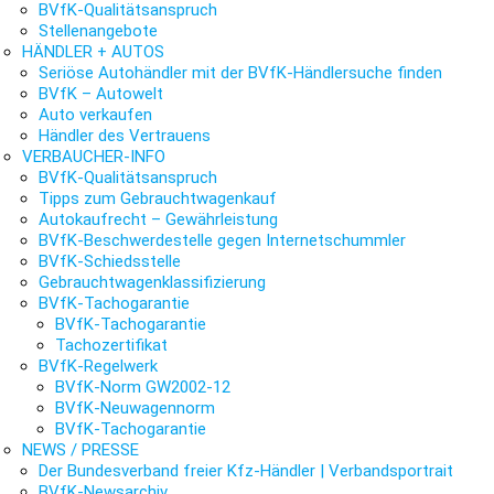
BVfK-Qualitätsanspruch
Stellenangebote
HÄNDLER + AUTOS
Seriöse Autohändler mit der BVfK-Händlersuche finden
BVfK – Autowelt
Auto verkaufen
Händler des Vertrauens
VERBAUCHER-INFO
BVfK-Qualitätsanspruch
Tipps zum Gebrauchtwagenkauf
Autokaufrecht – Gewährleistung
BVfK-Beschwerdestelle gegen Internetschummler
BVfK-Schiedsstelle
Gebrauchtwagenklassifizierung
BVfK-Tachogarantie
BVfK-Tachogarantie
Tachozertifikat
BVfK-Regelwerk
BVfK-Norm GW2002-12
BVfK-Neuwagennorm
BVfK-Tachogarantie
NEWS / PRESSE
Der Bundesverband freier Kfz-Händler | Verbandsportrait
BVfK-Newsarchiv