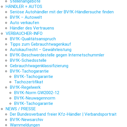
Stellenangebote
HÄNDLER + AUTOS
Seriöse Autohändler mit der BVfK-Händlersuche finden
BVfK – Autowelt
Auto verkaufen
Händler des Vertrauens
VERBAUCHER-INFO
BVfK-Qualitätsanspruch
Tipps zum Gebrauchtwagenkauf
Autokaufrecht – Gewährleistung
BVfK-Beschwerdestelle gegen Internetschummler
BVfK-Schiedsstelle
Gebrauchtwagenklassifizierung
BVfK-Tachogarantie
BVfK-Tachogarantie
Tachozertifikat
BVfK-Regelwerk
BVfK-Norm GW2002-12
BVfK-Neuwagennorm
BVfK-Tachogarantie
NEWS / PRESSE
Der Bundesverband freier Kfz-Händler | Verbandsportrait
BVfK-Newsarchiv
Warnmeldungen