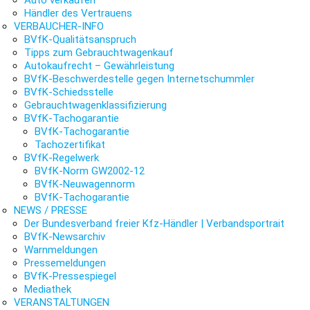
Auto verkaufen
Händler des Vertrauens
VERBAUCHER-INFO
BVfK-Qualitätsanspruch
Tipps zum Gebrauchtwagenkauf
Autokaufrecht – Gewährleistung
BVfK-Beschwerdestelle gegen Internetschummler
BVfK-Schiedsstelle
Gebrauchtwagenklassifizierung
BVfK-Tachogarantie
BVfK-Tachogarantie
Tachozertifikat
BVfK-Regelwerk
BVfK-Norm GW2002-12
BVfK-Neuwagennorm
BVfK-Tachogarantie
NEWS / PRESSE
Der Bundesverband freier Kfz-Händler | Verbandsportrait
BVfK-Newsarchiv
Warnmeldungen
Pressemeldungen
BVfK-Pressespiegel
Mediathek
VERANSTALTUNGEN