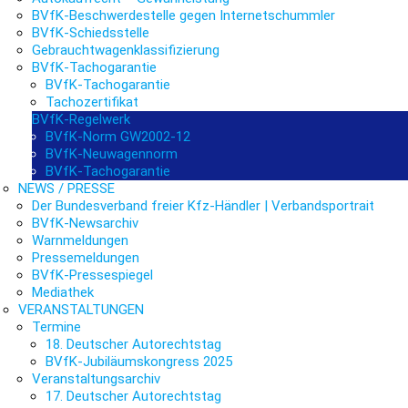
BVfK-Beschwerdestelle gegen Internetschummler
BVfK-Schiedsstelle
Gebrauchtwagenklassifizierung
BVfK-Tachogarantie
BVfK-Tachogarantie
Tachozertifikat
BVfK-Regelwerk
BVfK-Norm GW2002-12
BVfK-Neuwagennorm
BVfK-Tachogarantie
NEWS / PRESSE
Der Bundesverband freier Kfz-Händler | Verbandsportrait
BVfK-Newsarchiv
Warnmeldungen
Pressemeldungen
BVfK-Pressespiegel
Mediathek
VERANSTALTUNGEN
Termine
18. Deutscher Autorechtstag
BVfK-Jubiläumskongress 2025
Veranstaltungsarchiv
17. Deutscher Autorechtstag