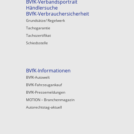
BVfK-Verbandsportrait
Händlersuche
BVfK-Verbrauchersicherheit
Grundsätze/ Regelwerk
Tachogarantie
Tachozertifikat
Schiedsstelle
BVfK-Informationen
BVfK-Autowelt
BVfK-Fahrzeugankauf
BVfK-Pressemeldungen
MOTION – Branchenmagazin
Autorechtstag-aktuell