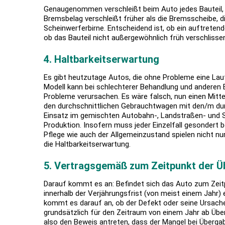
Genaugenommen verschleißt beim Auto jedes Bauteil, 
Bremsbelag verschleißt früher als die Bremsscheibe, di
Scheinwerferbirne. Entscheidend ist, ob ein auftretend
ob das Bauteil nicht außergewöhnlich früh verschlissen
4. Haltbarkeitserwartung
Es gibt heutzutage Autos, die ohne Probleme eine Lauf
Modell kann bei schlechterer Behandlung und anderen 
Probleme verursachen. Es wäre falsch, nun einen Mitte
den durchschnittlichen Gebrauchtwagen mit den/m dur
Einsatz im gemischten Autobahn-, Landstraßen- und St
Produktion. Insofern muss jeder Einzelfall gesondert 
Pflege wie auch der Allgemeinzustand spielen nicht nu
die Haltbarkeitserwartung.
5.
Vertragsgemäß zum Zeitpunkt der Ü
Darauf kommt es an: Befindet sich das Auto zum Zeit
innerhalb der Verjährungsfrist (von meist einem Jahr) e
kommt es darauf an, ob der Defekt oder seine Ursache
grundsätzlich für den Zeitraum von einem Jahr ab Üb
also den Beweis antreten, dass der Mangel bei Überga