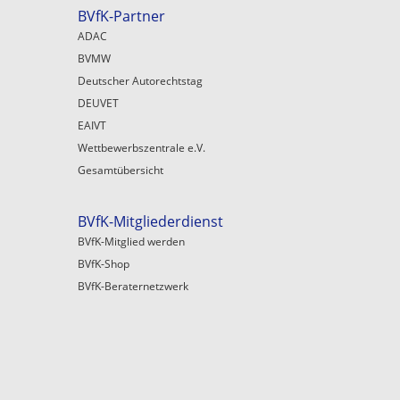
BVfK-Partner
ADAC
BVMW
Deutscher Autorechtstag
DEUVET
EAIVT
Wettbewerbszentrale e.V.
Gesamtübersicht
BVfK-Mitgliederdienst
BVfK-Mitglied werden
BVfK-Shop
BVfK-Beraternetzwerk