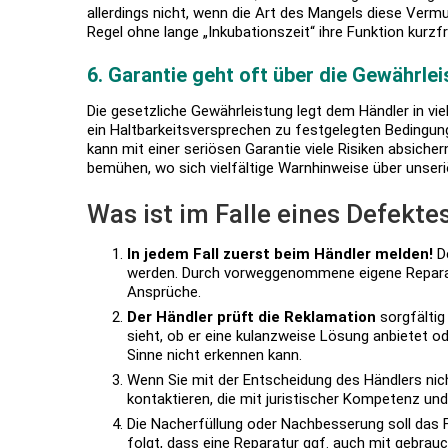
allerdings nicht, wenn die Art des Mangels diese Vermut
Regel ohne lange „Inkubationszeit“ ihre Funktion kurzfri
6.
Garantie geht oft über die Gewährlei
Die gesetzliche Gewährleistung legt dem Händler in viel
ein Haltbarkeitsversprechen zu festgelegten Bedingung
kann mit einer seriösen Garantie viele Risiken absiche
bemühen, wo sich vielfältige Warnhinweise über unseri
Was ist im Falle eines Defekt
In jedem Fall zuerst beim Händler melden!
De
werden. Durch vorweggenommene eigene Reparatu
Ansprüche.
Der Händler prüft die Reklamation
sorgfältig
sieht, ob er eine kulanzweise Lösung anbietet o
Sinne nicht erkennen kann.
Wenn Sie mit der Entscheidung des Händlers nich
kontaktieren, die mit juristischer Kompetenz und
Die Nacherfüllung oder Nachbesserung soll das 
folgt, dass eine Reparatur ggf. auch mit gebrau