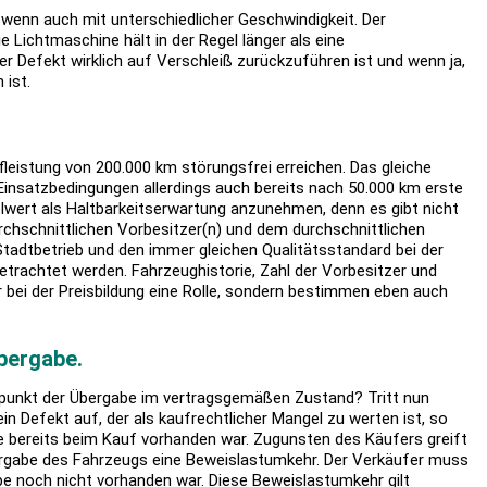
wenn auch mit unterschiedlicher Geschwindigkeit. Der
e Lichtmaschine hält in der Regel länger als eine
er Defekt wirklich auf Verschleiß zurückzuführen ist und wenn ja,
 ist.
leistung von 200.000 km störungsfrei erreichen. Das gleiche
Einsatzbedingungen allerdings auch bereits nach 50.000 km erste
lwert als Haltbarkeitserwartung anzunehmen, denn es gibt nicht
chschnittlichen Vorbesitzer(n) und dem durchschnittlichen
adtbetrieb und den immer gleichen Qualitätsstandard bei der
betrachtet werden. Fahrzeughistorie, Zahl der Vorbesitzer und
r bei der Preisbildung eine Rolle, sondern bestimmen eben auch
bergabe.
punkt der Übergabe im vertragsgemäßen Zustand? Tritt nun
in Defekt auf, der als kaufrechtlicher Mangel zu werten ist, so
 bereits beim Kauf vorhanden war. Zugunsten des Käufers greift
ergabe des Fahrzeugs eine Beweislastumkehr. Der Verkäufer muss
be noch nicht vorhanden war. Diese Beweislastumkehr gilt