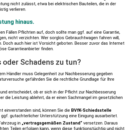
ung nicht zulässt, etwa bei elektrischen Bauteilen, die in der
stig verlieren.
stung hinaus.
en Fällen Pflichten auf, doch sollte man ggf. auf eine Garantie,
en, nicht verzichten. Wer sorglos Gebrauchtwagen fahren will,
rn. Doch auch hier ist Vorsicht geboten. Besser zuvor das Internet
öse Garantieanbieter finden.
es oder Schadens zu tun?
m Händler muss Gelegenheit zur Nachbesserung gegeben
rversuche gefährden Sie die rechtliche Grundlage für Ihre
 und entscheidet, ob er sich in der Pflicht zur Nachbesserung
der die Leistung ablehnt, da er einen Sachmangel im gesetzlichen
t einverstanden sind, können Sie die
BVfK-Schiedsstelle
 ggf. gutachterlicher Unterstützung eine Einigung ausarbeitet.
Fahrzeug in
„vertragsgemäßen Zustand“
versetzen. Daraus
chten Teilen erfolgen kann, wenn diese funktionstüchtig und nicht