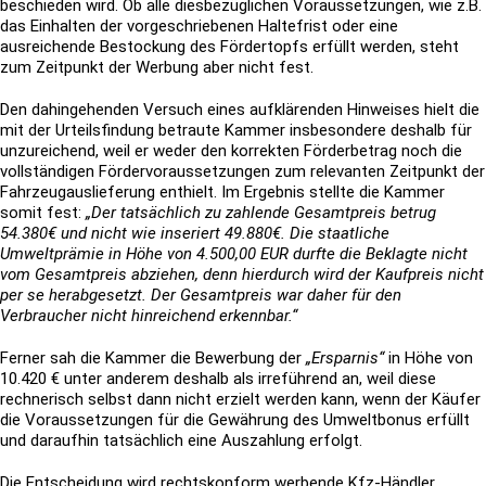
beschieden wird. Ob alle diesbezüglichen Voraussetzungen, wie z.B.
das Einhalten der vorgeschriebenen Haltefrist oder eine
ausreichende Bestockung des Fördertopfs erfüllt werden, steht
zum Zeitpunkt der Werbung aber nicht fest.
Den dahingehenden Versuch eines aufklärenden Hinweises hielt die
mit der Urteilsfindung betraute Kammer insbesondere deshalb für
unzureichend, weil er weder den korrekten Förderbetrag noch die
vollständigen Fördervoraussetzungen zum relevanten Zeitpunkt der
Fahrzeugauslieferung enthielt. Im Ergebnis stellte die Kammer
somit fest:
„Der tatsächlich zu zahlende Gesamtpreis betrug
54.380€ und nicht wie inseriert 49.880€. Die staatliche
Umweltprämie in Höhe von 4.500,00 EUR durfte die Beklagte nicht
vom Gesamtpreis abziehen, denn hierdurch wird der Kaufpreis nicht
per se herabgesetzt. Der Gesamtpreis war daher für den
Verbraucher nicht hinreichend erkennbar.“
Ferner sah die Kammer die Bewerbung der
„Ersparnis“
in Höhe von
10.420 € unter anderem deshalb als irreführend an, weil diese
rechnerisch selbst dann nicht erzielt werden kann, wenn der Käufer
die Voraussetzungen für die Gewährung des Umweltbonus erfüllt
und daraufhin tatsächlich eine Auszahlung erfolgt.
Die Entscheidung wird rechtskonform werbende Kfz-Händler