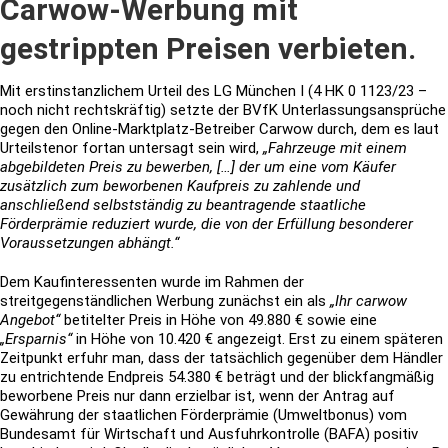
Carwow-Werbung mit
gestrippten Preisen verbieten.
Mit erstinstanzlichem Urteil des LG München I (4 HK 0 1123/23 –
noch nicht rechtskräftig) setzte der BVfK Unterlassungsansprüche
gegen den Online-Marktplatz-Betreiber Carwow durch, dem es laut
Urteilstenor fortan untersagt sein wird,
„Fahrzeuge mit einem
abgebildeten Preis zu bewerben, […] der um eine vom Käufer
zusätzlich zum beworbenen Kaufpreis zu zahlende und
anschließend selbstständig zu beantragende staatliche
Förderprämie reduziert wurde, die von der Erfüllung besonderer
Voraussetzungen abhängt.“
Dem Kaufinteressenten wurde im Rahmen der
streitgegenständlichen Werbung zunächst ein als
„Ihr carwow
Angebot“
betitelter Preis in Höhe von 49.880 € sowie eine
„Ersparnis“
in Höhe von 10.420 € angezeigt. Erst zu einem späteren
Zeitpunkt erfuhr man, dass der tatsächlich gegenüber dem Händler
zu entrichtende Endpreis 54.380 € beträgt und der blickfangmäßig
beworbene Preis nur dann erzielbar ist, wenn der Antrag auf
Gewährung der staatlichen Förderprämie (Umweltbonus) vom
Bundesamt für Wirtschaft und Ausfuhrkontrolle (BAFA) positiv