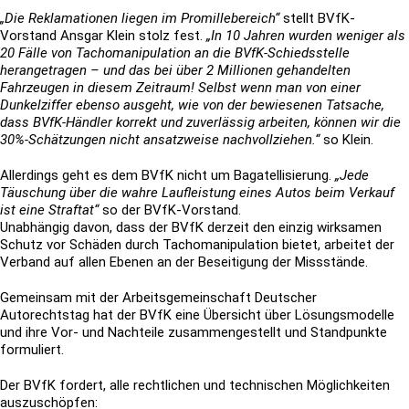
„Die Reklamationen liegen im Promillebereich“
stellt BVfK-
Vorstand Ansgar Klein stolz fest.
„In 10 Jahren wurden weniger als
20 Fälle von Tachomanipulation an die BVfK-Schiedsstelle
herangetragen – und das bei über 2 Millionen gehandelten
Fahrzeugen in diesem Zeitraum! Selbst wenn man von einer
Dunkelziffer ebenso ausgeht, wie von der bewiesenen Tatsache,
dass BVfK-Händler korrekt und zuverlässig arbeiten, können wir die
30%-Schätzungen nicht ansatzweise nachvollziehen.“
so Klein.
Allerdings geht es dem BVfK nicht um Bagatellisierung.
„Jede
Täuschung über die wahre Laufleistung eines Autos beim Verkauf
ist eine Straftat“
so der BVfK-Vorstand.
Unabhängig davon, dass der BVfK derzeit den einzig wirksamen
Schutz vor Schäden durch Tachomanipulation bietet, arbeitet der
Verband auf allen Ebenen an der Beseitigung der Missstände.
Gemeinsam mit der Arbeitsgemeinschaft Deutscher
Autorechtstag hat der BVfK eine Übersicht über Lösungsmodelle
und ihre Vor- und Nachteile zusammengestellt und Standpunkte
formuliert.
Der BVfK fordert, alle rechtlichen und technischen Möglichkeiten
auszuschöpfen: