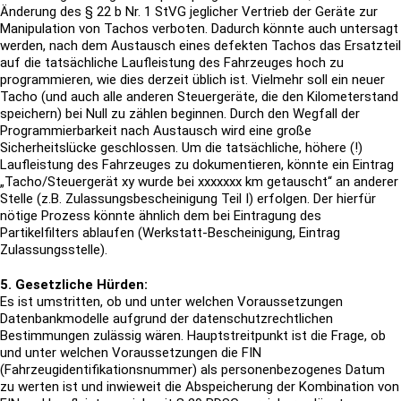
Änderung des § 22 b Nr. 1 StVG jeglicher Vertrieb der Geräte zur
Manipulation von Tachos verboten. Dadurch könnte auch untersagt
werden, nach dem Austausch eines defekten Tachos das Ersatzteil
auf die tatsächliche Laufleistung des Fahrzeuges hoch zu
programmieren, wie dies derzeit üblich ist. Vielmehr soll ein neuer
Tacho (und auch alle anderen Steuergeräte, die den Kilometerstand
speichern) bei Null zu zählen beginnen. Durch den Wegfall der
Programmierbarkeit nach Austausch wird eine große
Sicherheitslücke geschlossen. Um die tatsächliche, höhere (!)
Laufleistung des Fahrzeuges zu dokumentieren, könnte ein Eintrag
„Tacho/Steuergerät xy wurde bei xxxxxxx km getauscht“ an anderer
Stelle (z.B. Zulassungsbescheinigung Teil I) erfolgen. Der hierfür
nötige Prozess könnte ähnlich dem bei Eintragung des
Partikelfilters ablaufen (Werkstatt-Bescheinigung, Eintrag
Zulassungsstelle).
5. Gesetzliche Hürden:
Es ist umstritten, ob und unter welchen Voraussetzungen
Datenbankmodelle aufgrund der datenschutzrechtlichen
Bestimmungen zulässig wären. Hauptstreitpunkt ist die Frage, ob
und unter welchen Voraussetzungen die FIN
(Fahrzeugidentifikationsnummer) als personenbezogenes Datum
zu werten ist und inwieweit die Abspeicherung der Kombination von