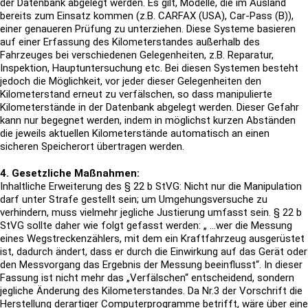
der Datenbank abgelegt werden. Es gilt, Modelle, die im Ausland
bereits zum Einsatz kommen (z.B. CARFAX (USA), Car-Pass (B)),
einer genaueren Prüfung zu unterziehen. Diese Systeme basieren
auf einer Erfassung des Kilometerstandes außerhalb des
Fahrzeuges bei verschiedenen Gelegenheiten, z.B. Reparatur,
Inspektion, Hauptuntersuchung etc. Bei diesen Systemen besteht
jedoch die Möglichkeit, vor jeder dieser Gelegenheiten den
Kilometerstand erneut zu verfälschen, so dass manipulierte
Kilometerstände in der Datenbank abgelegt werden. Dieser Gefahr
kann nur begegnet werden, indem in möglichst kurzen Abständen
die jeweils aktuellen Kilometerstände automatisch an einen
sicheren Speicherort übertragen werden.
4. Gesetzliche Maßnahmen:
Inhaltliche Erweiterung des § 22 b StVG: Nicht nur die Manipulation
darf unter Strafe gestellt sein; um Umgehungsversuche zu
verhindern, muss vielmehr jegliche Justierung umfasst sein. § 22 b
StVG sollte daher wie folgt gefasst werden: „ …wer die Messung
eines Wegstreckenzählers, mit dem ein Kraftfahrzeug ausgerüstet
ist, dadurch ändert, dass er durch die Einwirkung auf das Gerät oder
den Messvorgang das Ergebnis der Messung beeinflusst“. In dieser
Fassung ist nicht mehr das „Verfälschen“ entscheidend, sondern
jegliche Änderung des Kilometerstandes. Da Nr.3 der Vorschrift die
Herstellung derartiger Computerprogramme betrifft, wäre über eine