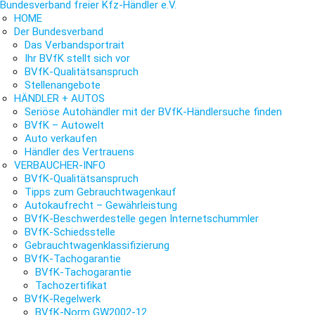
Bundesverband freier Kfz-Händler e.V.
HOME
Der Bundesverband
Das Verbandsportrait
Ihr BVfK stellt sich vor
BVfK-Qualitätsanspruch
Stellenangebote
HÄNDLER + AUTOS
Seriöse Autohändler mit der BVfK-Händlersuche finden
BVfK – Autowelt
Auto verkaufen
Händler des Vertrauens
VERBAUCHER-INFO
BVfK-Qualitätsanspruch
Tipps zum Gebrauchtwagenkauf
Autokaufrecht – Gewährleistung
BVfK-Beschwerdestelle gegen Internetschummler
BVfK-Schiedsstelle
Gebrauchtwagenklassifizierung
BVfK-Tachogarantie
BVfK-Tachogarantie
Tachozertifikat
BVfK-Regelwerk
BVfK-Norm GW2002-12