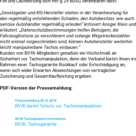
FIN und Laufleistung sich mit § 29 BDSG vereinbaren lässt.
„Gesetzgeber und Kfz-Hersteller stehen in der Verantwortung für
den regelmäßig entstehenden Schaden, den Autobesitzer, wie auch
seriöse Autohändler regelmäßig erleiden“ kritisiert Ansgar Klein und
erläutert: „Datenschutzbestimmungen helfen Betrügern, die
Fahrzeughistorie zu verschleiern und solange Wegstreckenzähler
nicht einmal vorgeschrieben sind, können Autohersteller weiterhin
leicht manipulierbare Tachos einbauen.“
Kunden von BVfK-Mitgliedern genießen ein Höchstmaß an
Sicherheit vor Tachomanipulation, denn der Verband bietet Ihnen im
Rahmen einer Tachogarantie Rückkauf oder Entschädigung an,
wenn sich wider Erwarten Abweichungen von vertraglicher
Zusicherung und Gesamtlaufleistung ergeben:
PDF-Version der Pressemeldung:
Pressemeldung 23.10.2015:
BVfK bietet Schutz vor Tachomanipulation
BVfK-Tachogarantie Information:
BVfK-Tachogarantie