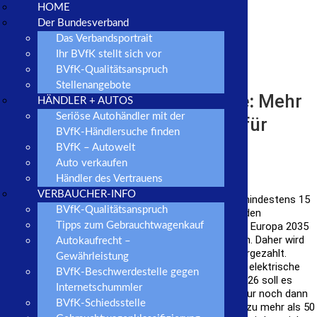
HOME
Der Bundesverband
Das Verbandsportrait
Ihr BVfK stellt sich vor
BVfK-Qualitätsanspruch
Stellenangebote
Der Koalitionsvertrag in Kürze:
Mehr
HÄNDLER + AUTOS
Seriöse Autohändler mit der
Fortschritt wagen – Bündnis für
BVfK-Händlersuche finden
Freiheit, Gerechtigkeit und
BVfK – Autowelt
Auto verkaufen
Nachhaltigkeit.
Händler des Vertrauens
VERBAUCHER-INFO
Deutschland soll Leitmarkt für Elektromobilität mit mindestens 15
BVfK-Qualitätsanspruch
Millionen Elektro-Pkw im Jahr 2030 werden. „Gemäß den
Vorschlägen der Europäischen Kommission“ sollen in Europa 2035
Tipps zum Gebrauchtwagenkauf
nur noch CO2-neutrale Fahrzeuge zugelassen werden. Daher wird
Autokaufrecht –
die E-Auto-Prämie bis zum 31. Dezember 2022 weitergezahlt.
Gewährleistung
Danach sollen nur noch KFZ gefördert werden, deren elektrische
BVfK-Beschwerdestelle gegen
Reichweite mindestens 80 Kilometer betragen. Ab 2026 soll es
Internetschummler
keine Förderung mehr geben. Plug-in-Hybride sollen nur noch dann
BVfK-Schiedsstelle
mit 0,5 Prozent versteuert werden können, wenn sie zu mehr als 50