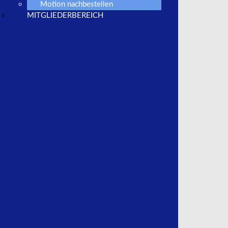
Motion nachbestellen
MITGLIEDERBEREICH
BVfK-Verbrauchersicherheit
Grundsätze/ Regelwerk
Tachogarantie
Tachozertifikat
Schiedsstelle
BVfK-Informationen
BVfK-Autowelt
BVfK-Fahrzeugankauf
BVfK-Pressemeldungen
MOTION – Branchenmagazin