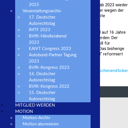
Die im Grundgesetz verankerte Schuldenbremse soll ab 2023 wieder
2025
eingehalten werden. Im kommenden Jahr will man aber wegen der
Veranstaltungsarchiv
andauernden Pandemiefolgen noch einmal neue Kredite
17. Deutscher
aufnehmen.
Autorechtstag
IMTF 2023
Das aktive Wahlalter für die Wahl zum Bundestag soll auf 16 Jahre
BVfK-Händlerabend
gesenkt und Hartz IV durch ein Bürgergeld ersetzt werden. Der
2023
Mindestlohn wird auf 12 Euro erhöht und Cannabis soll für
Erwachsene „zu Genusszwecken“ legalisiert werden. Das bisherige
EAIVT Congress 2023
System der privaten Altersvorsorge soll „grundlegend“ reformiert
Autobund-Partner Tagung
werden.
2023
BVfK-Kongress 2023
> Zurück zum BVfK-Wochenendticker
16. Deutscher
Autorechtstag
BVfK-Kongress 2022
15. Deutscher
Autorechtstag
MITGLIED WERDEN
BVfK-Verbandsportrait
MOTION
Motion-Archiv
Motion abonnieren
Händlersuche