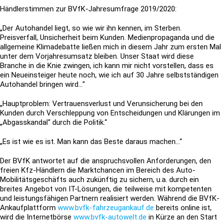
Händlerstimmen zur BVfK-Jahresumfrage 2019/2020:
„Der Autohandel liegt, so wie wir ihn kennen, im Sterben.
Preisverfall, Unsicherheit beim Kunden. Medienpropaganda und die
allgemeine Klimadebatte ließen mich in diesem Jahr zum ersten Mal
unter dem Vorjahresumsatz bleiben. Unser Staat wird diese
Branche in die Knie zwingen, ich kann mir nicht vorstellen, dass es
ein Neueinsteiger heute noch, wie ich auf 30 Jahre selbstständigen
Autohandel bringen wird…“
„Hauptproblem: Vertrauensverlust und Verunsicherung bei den
Kunden durch Verschleppung von Entscheidungen und Klärungen im
„Abgasskandal“ durch die Politik.“
„Es ist wie es ist. Man kann das Beste daraus machen…“
Der BVfK antwortet auf die anspruchsvollen Anforderungen, den
freien Kfz-Händlern die Marktchancen im Bereich des Auto-
Mobilitätsgeschäfts auch zukünftig zu sichern, u.a. durch ein
breites Angebot von IT-Lösungen, die teilweise mit kompetenten
und leistungsfähigen Partnern realisiert werden. Während die BVfK-
Ankaufplattform
www.bvfk-fahrzeugankauf.de
bereits online ist,
wird die Internetbörse
www.bvfk-autowelt.de
in Kürze an den Start