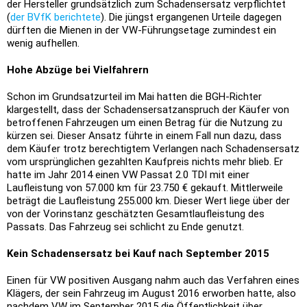
der Hersteller grundsätzlich zum Schadensersatz verpflichtet
(
der BVfK berichtete
). Die jüngst ergangenen Urteile dagegen
dürften die Mienen in der VW-Führungsetage zumindest ein
wenig aufhellen.
Hohe Abzüge bei Vielfahrern
Schon im Grundsatzurteil im Mai hatten die BGH-Richter
klargestellt, dass der Schadensersatzanspruch der Käufer von
betroffenen Fahrzeugen um einen Betrag für die Nutzung zu
kürzen sei. Dieser Ansatz führte in einem Fall nun dazu, dass
dem Käufer trotz berechtigtem Verlangen nach Schadensersatz
vom ursprünglichen gezahlten Kaufpreis nichts mehr blieb. Er
hatte im Jahr 2014 einen VW Passat 2.0 TDI mit einer
Laufleistung von 57.000 km für 23.750 € gekauft. Mittlerweile
beträgt die Laufleistung 255.000 km. Dieser Wert liege über der
von der Vorinstanz geschätzten Gesamtlaufleistung des
Passats. Das Fahrzeug sei schlicht zu Ende genutzt.
Kein Schadensersatz bei Kauf nach September 2015
Einen für VW positiven Ausgang nahm auch das Verfahren eines
Klägers, der sein Fahrzeug im August 2016 erworben hatte, also
nachdem VW im September 2015 die Öffentlichkeit über