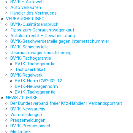
BVfK – Autowelt
Auto verkaufen
Händler des Vertrauens
VERBAUCHER-INFO
BVfK-Qualitätsanspruch
Tipps zum Gebrauchtwagenkauf
Autokaufrecht – Gewährleistung
BVfK-Beschwerdestelle gegen Internetschummler
BVfK-Schiedsstelle
Gebrauchtwagenklassifizierung
BVfK-Tachogarantie
BVfK-Tachogarantie
Tachozertifikat
BVfK-Regelwerk
BVfK-Norm GW2002-12
BVfK-Neuwagennorm
BVfK-Tachogarantie
NEWS / PRESSE
Der Bundesverband freier Kfz-Händler | Verbandsportrait
BVfK-Newsarchiv
Warnmeldungen
Pressemeldungen
BVfK-Pressespiegel
Mediathek