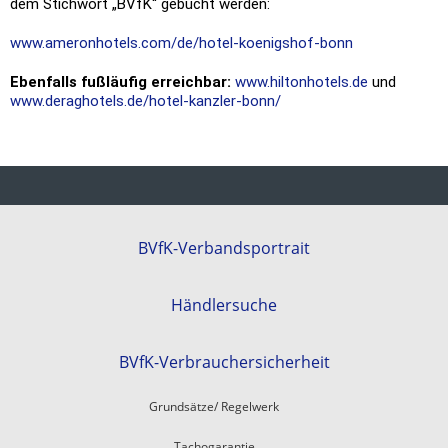
dem Stichwort „BVfK“ gebucht werden:
www.ameronhotels.com/de/hotel-koenigshof-bonn
Ebenfalls fußläufig erreichbar:
www.hiltonhotels.de
und
www.deraghotels.de/hotel-kanzler-bonn/
BVfK-Verbandsportrait
Händlersuche
BVfK-Verbrauchersicherheit
Grundsätze/ Regelwerk
Tachogarantie