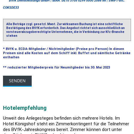
BVfK Dienstleistungs GmbH | IBAN: DE10 3705 0299 0000 2086 86 | SWIFT-BIC:
COKSDE33
Alle Beträge zzgl. gesetzl. Mwst. Zur wirksamen Buchung ist eine schriftliche
Bestätigung des BVfK erforderlich. Das Angebot richtet sich ausschließlich an
vorsteuerabzugsberechtigte Unternehmen, die in Verbindung zur Kfz-Branche
stehen
* BVfK u. ECDA-Mitglieder / Nichtmitglieder (Preise pro Person) In diesen
Preisen sind alle Kosten auf dem Schiff inkl. Buffet und sämtliche Getränke
enthalten
** reduzierter Mitgliederpreis für Neumitglieder bis 30. Mai 2023
Hotelempfehlung
Unweit des Anlegesteges befinden sich mehrere Hotels. Im
Hotel Königshof steht ein Zimmerkontingent für die Teilnehmer
des BVfK-Jahreskongress bereit. Zimmer können dort unter