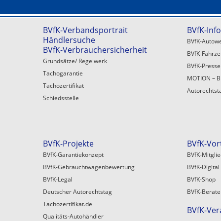
BVfK-Verbandsportrait
BVfK-Inf
Händlersuche
BVfK-Autowe
BVfK-Verbrauchersicherheit
BVfK-Fahrz
Grundsätze/ Regelwerk
BVfK-Press
Tachogarantie
MOTION – B
Tachozertifikat
Autorechtst
Schiedsstelle
BVfK-Projekte
BVfK-Vor
BVfK-Garantiekonzept
BVfK-Mitgli
BVfK-Gebrauchtwagenbewertung
BVfK-Digital
BVfK-Legal
BVfK-Shop
Deutscher Autorechtstag
BVfK-Berate
Tachozertifikat.de
BVfK-Ver
Qualitäts-Autohändler