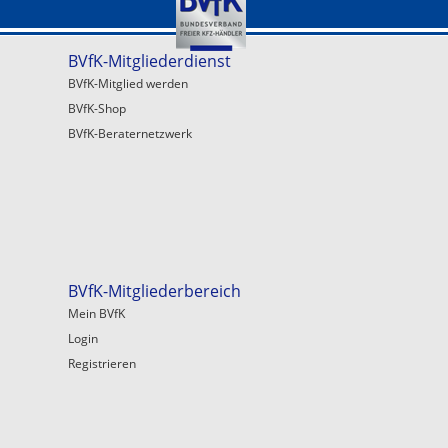
BVfK-Mitgliederdienst
BVfK-Mitglied werden
BVfK-Shop
BVfK-Beraternetzwerk
BVfK-Mitgliederbereich
Mein BVfK
Login
Registrieren