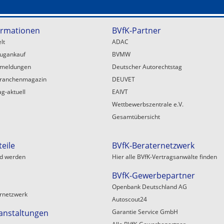
ormationen
BVfK-Partner
lt
ADAC
eugankauf
BVMW
emeldungen
Deutscher Autorechtstag
ranchenmagazin
DEUVET
ag-aktuell
EAIVT
Wettbewerbszentrale e.V.
Gesamtübersicht
teile
BVfK-Beraternetzwerk
ed werden
Hier alle BVfK-Vertragsanwälte finden
BVfK-Gewerbepartner
Openbank Deutschland AG
rnetzwerk
Autoscout24
anstaltungen
Garantie Service GmbH