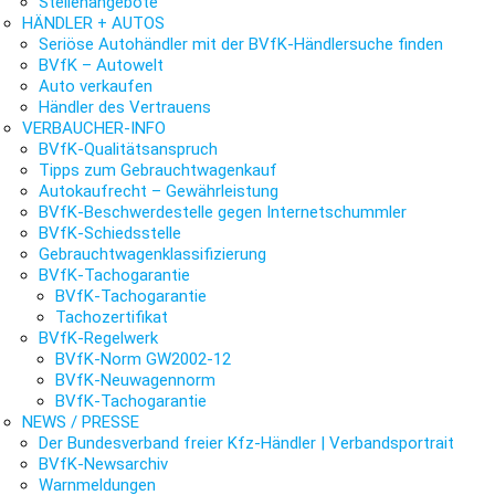
Stellenangebote
HÄNDLER + AUTOS
Seriöse Autohändler mit der BVfK-Händlersuche finden
BVfK – Autowelt
Auto verkaufen
Händler des Vertrauens
VERBAUCHER-INFO
BVfK-Qualitätsanspruch
Tipps zum Gebrauchtwagenkauf
Autokaufrecht – Gewährleistung
BVfK-Beschwerdestelle gegen Internetschummler
BVfK-Schiedsstelle
Gebrauchtwagenklassifizierung
BVfK-Tachogarantie
BVfK-Tachogarantie
Tachozertifikat
BVfK-Regelwerk
BVfK-Norm GW2002-12
BVfK-Neuwagennorm
BVfK-Tachogarantie
NEWS / PRESSE
Der Bundesverband freier Kfz-Händler | Verbandsportrait
BVfK-Newsarchiv
Warnmeldungen