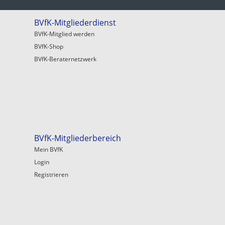
BVfK-Mitgliederdienst
BVfK-Mitglied werden
BVfK-Shop
BVfK-Beraternetzwerk
BVfK-Mitgliederbereich
Mein BVfK
Login
Registrieren