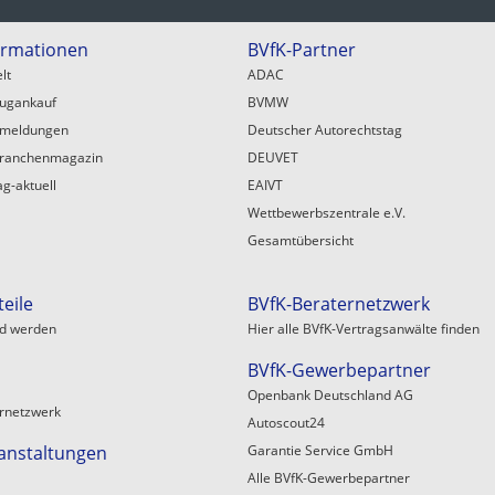
ormationen
BVfK-Partner
lt
ADAC
eugankauf
BVMW
emeldungen
Deutscher Autorechtstag
ranchenmagazin
DEUVET
ag-aktuell
EAIVT
Wettbewerbszentrale e.V.
Gesamtübersicht
teile
BVfK-Beraternetzwerk
ed werden
Hier alle BVfK-Vertragsanwälte finden
BVfK-Gewerbepartner
Openbank Deutschland AG
rnetzwerk
Autoscout24
anstaltungen
Garantie Service GmbH
Alle BVfK-Gewerbepartner