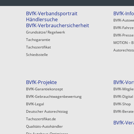
BVfK-Verbandsportrait
BVfK-Inf
Händlersuche
BVfK-Autowe
BVfK-Verbrauchersicherheit
BVfK-Fahrz
Grundsätze/ Regelwerk
BVfK-Press
Tachogarantie
MOTION – B
Tachozertifikat
Autorechtst
Schiedsstelle
BVfK-Projekte
BVfK-Vor
BVfK-Garantiekonzept
BVfK-Mitgli
BVfK-Gebrauchtwagenbewertung
BVfK-Digital
BVfK-Legal
BVfK-Shop
Deutscher Autorechtstag
BVfK-Berate
Tachozertifikat.de
BVfK-Ver
Qualitäts-Autohändler
Die Autohaus-Optimierer