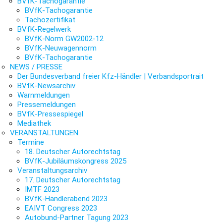
BVfK-Tachogarantie
BVfK-Tachogarantie
Tachozertifikat
BVfK-Regelwerk
BVfK-Norm GW2002-12
BVfK-Neuwagennorm
BVfK-Tachogarantie
NEWS / PRESSE
Der Bundesverband freier Kfz-Händler | Verbandsportrait
BVfK-Newsarchiv
Warnmeldungen
Pressemeldungen
BVfK-Pressespiegel
Mediathek
VERANSTALTUNGEN
Termine
18. Deutscher Autorechtstag
BVfK-Jubiläumskongress 2025
Veranstaltungsarchiv
17. Deutscher Autorechtstag
IMTF 2023
BVfK-Händlerabend 2023
EAIVT Congress 2023
Autobund-Partner Tagung 2023