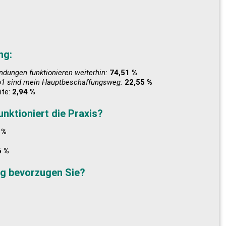
ng:
dungen funktionieren weiterhin:
74,51 %
to1 sind mein Hauptbeschaffungsweg:
22,55 %
ite:
2,94 %
nktioniert die Praxis?
 %
6 %
ng bevorzugen Sie?