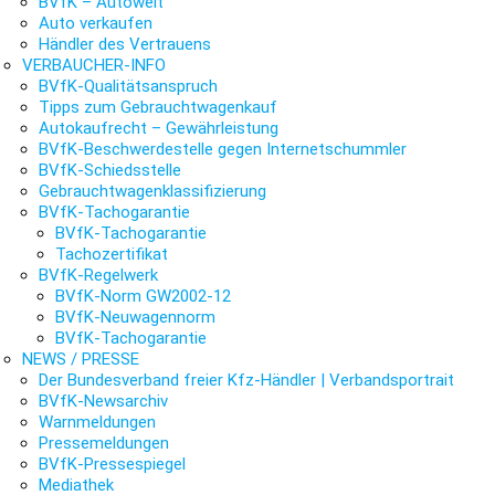
BVfK – Autowelt
Auto verkaufen
Händler des Vertrauens
VERBAUCHER-INFO
BVfK-Qualitätsanspruch
Tipps zum Gebrauchtwagenkauf
Autokaufrecht – Gewährleistung
BVfK-Beschwerdestelle gegen Internetschummler
BVfK-Schiedsstelle
Gebrauchtwagenklassifizierung
BVfK-Tachogarantie
BVfK-Tachogarantie
Tachozertifikat
BVfK-Regelwerk
BVfK-Norm GW2002-12
BVfK-Neuwagennorm
BVfK-Tachogarantie
NEWS / PRESSE
Der Bundesverband freier Kfz-Händler | Verbandsportrait
BVfK-Newsarchiv
Warnmeldungen
Pressemeldungen
BVfK-Pressespiegel
Mediathek