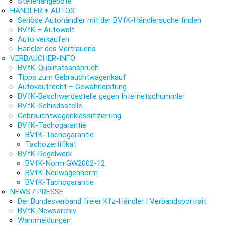
Stellenangebote
HÄNDLER + AUTOS
Seriöse Autohändler mit der BVfK-Händlersuche finden
BVfK – Autowelt
Auto verkaufen
Händler des Vertrauens
VERBAUCHER-INFO
BVfK-Qualitätsanspruch
Tipps zum Gebrauchtwagenkauf
Autokaufrecht – Gewährleistung
BVfK-Beschwerdestelle gegen Internetschummler
BVfK-Schiedsstelle
Gebrauchtwagenklassifizierung
BVfK-Tachogarantie
BVfK-Tachogarantie
Tachozertifikat
BVfK-Regelwerk
BVfK-Norm GW2002-12
BVfK-Neuwagennorm
BVfK-Tachogarantie
NEWS / PRESSE
Der Bundesverband freier Kfz-Händler | Verbandsportrait
BVfK-Newsarchiv
Warnmeldungen