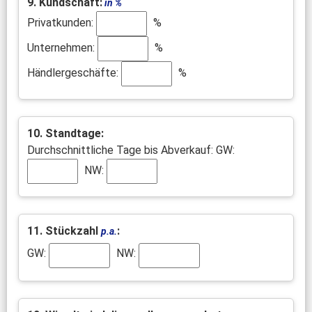
9. Kundschaft:
in %
Privatkunden:
%
Unternehmen:
%
Händlergeschäfte:
%
10. Standtage:
Durchschnittliche Tage bis Abverkauf: GW:
NW:
11. Stückzahl
:
p.a.
GW:
NW: