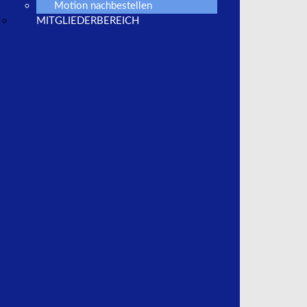
Motion nachbestellen
BVfK-Partner
MITGLIEDERBEREICH
ADAC
BVMW
Deutscher Autorechtstag
DEUVET
EAIVT
Wettbewerbszentrale e.V.
Gesamtübersicht
BVfK-Mitgliederdienst
BVfK-Mitglied werden