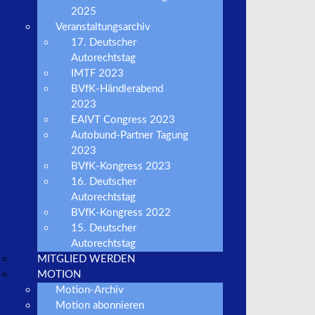
2025
Tachogarantie
Veranstaltungsarchiv
17. Deutscher
Tachozertifikat
Autorechtstag
IMTF 2023
Schiedsstelle
BVfK-Händlerabend
2023
EAIVT Congress 2023
BVfK-Informationen
Autobund-Partner Tagung
2023
BVfK-Autowelt
BVfK-Kongress 2023
16. Deutscher
BVfK-Fahrzeugankauf
Autorechtstag
BVfK-Kongress 2022
BVfK-Pressemeldungen
15. Deutscher
Autorechtstag
MOTION – Branchenmagazin
MITGLIED WERDEN
Autorechtstag-aktuell
MOTION
Motion-Archiv
Motion abonnieren