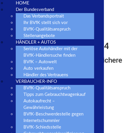
HOME
Der Bundesverband
Das Verbandsportrait
Ihr BVfK stellt sich vor
BVfK-Qualitätsanspruch
Stellenangebote
HÄNDLER + AUTOS
BVfK Jahreskongress 2014
Seriöse Autohändler mit der
BVfK-Händlersuche finden
Podiumsdiskussion: Der rechtssichere
BVfK – Autowelt
Verkauf von Unfallwagen
Auto verkaufen
Händler des Vertrauens
VERBAUCHER-INFO
BVfK-Qualitätsanspruch
Tipps zum Gebrauchtwagenkauf
Autokaufrecht –
Gewährleistung
BVfK-Beschwerdestelle gegen
Internetschummler
BVfK-Schiedsstelle