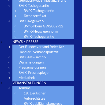
Gebrauchtwagenklassifizierung
BVfK-Tachogarantie
BVfK-Tachogarantie
Tachozertifikat
BVfK-Regelwerk
BVfK-Norm GW2002-12
BVfK-Neuwagennorm
BVfK-Tachogarantie
NEWS / PRESSE
Der Bundesverband freier Kfz-
Händler | Verbandsportrait
BVfK-Newsarchiv
Warnmeldungen
BVfK-Verbandsportrait
Pressemeldungen
BVfK-Pressespiegel
Mediathek
Händlersuche
VERANSTALTUNGEN
Termine
BVfK-Verbrauchersicherheit
18. Deutscher
Autorechtstag
Grundsätze/ Regelwerk
BVfK-Jubiläumskongress